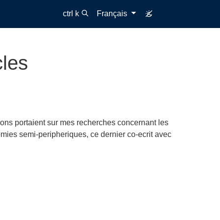
ctrl k
Français
cles
ions portaient sur mes recherches concernant les
mies semi-peripheriques, ce dernier co-ecrit avec